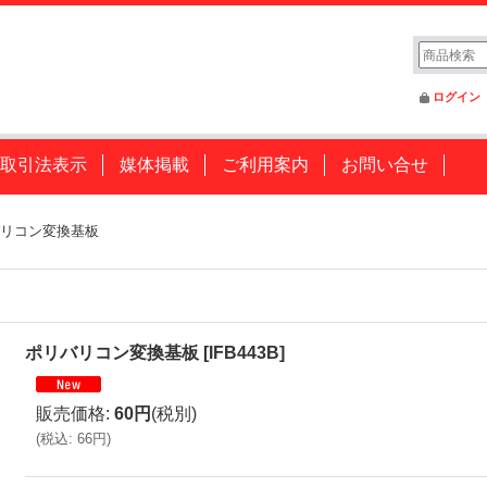
ログイン
取引法表示
媒体掲載
ご利用案内
お問い合せ
リコン変換基板
ポリバリコン変換基板
[
IFB443B
]
販売価格
:
60円
(税別)
(
税込
:
66円
)