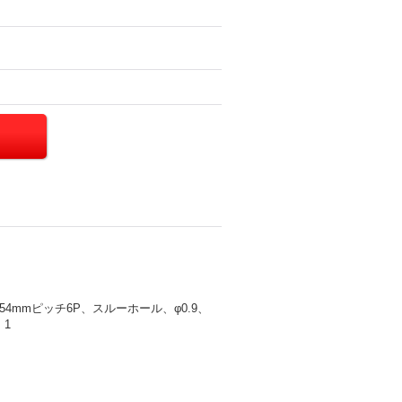
4mmピッチ6P、スルーホール、φ0.9、
：1