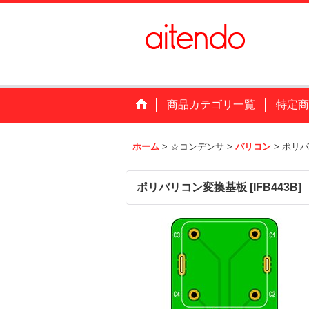
商品カテゴリ一覧
特定商
ホーム
>
☆コンデンサ
>
バリコン
>
ポリバ
ポリバリコン変換基板
[
IFB443B
]