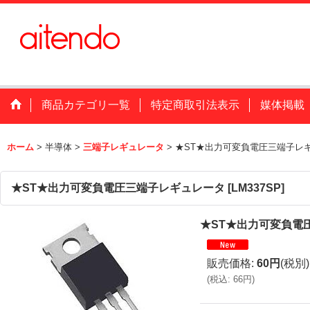
商品カテゴリ一覧
特定商取引法表示
媒体掲載
ホーム
>
半導体
>
三端子レギュレータ
>
★ST★出力可変負電圧三端子レ
★ST★出力可変負電圧三端子レギュレータ
[
LM337SP
]
★ST★出力可変負電
販売価格
:
60円
(税別)
(
税込
:
66円
)