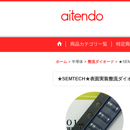
商品カテゴリ一覧
特定商
ホーム
>
半導体
>
整流ダイオード
>
★SE
★SEMTECH★表面実装整流ダイ