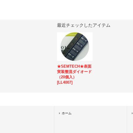
最近チェックしたアイテム
★SEMTECH★表面
実装整流ダイオード
（20個入）
[
LL4007
]
ホーム