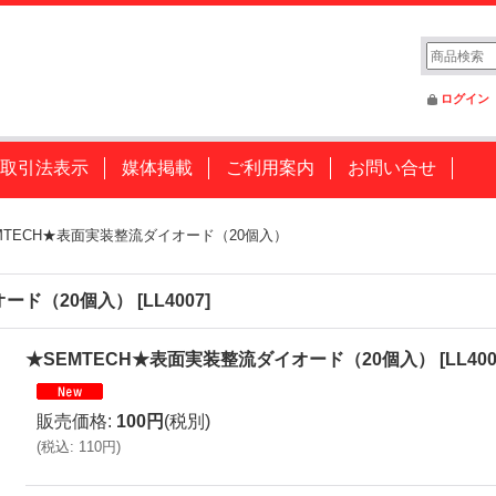
ログイン
取引法表示
媒体掲載
ご利用案内
お問い合せ
MTECH★表面実装整流ダイオード（20個入）
オード（20個入）
[
LL4007
]
★SEMTECH★表面実装整流ダイオード（20個入）
[
LL40
販売価格
:
100円
(税別)
(
税込
:
110円
)