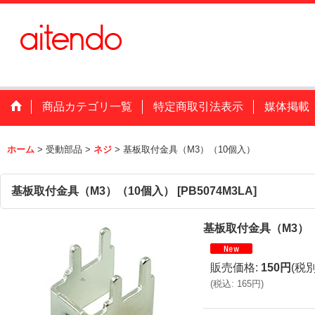
商品カテゴリ一覧
特定商取引法表示
媒体掲載
ホーム
>
受動部品
>
ネジ
>
基板取付金具（M3）（10個入）
基板取付金具（M3）（10個入）
[
PB5074M3LA
]
基板取付金具（M3）
販売価格
:
150円
(税別
(
税込
:
165円
)