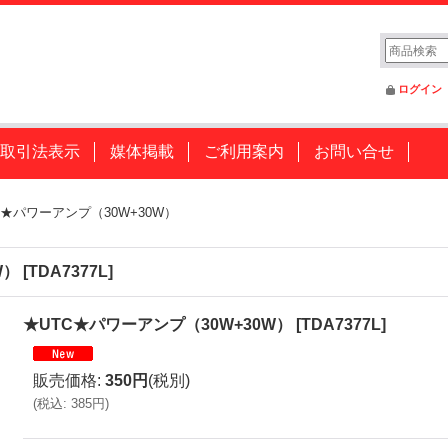
ログイン
取引法表示
媒体掲載
ご利用案内
お問い合せ
C★パワーアンプ（30W+30W）
W）
[
TDA7377L
]
★UTC★パワーアンプ（30W+30W）
[
TDA7377L
]
販売価格
:
350円
(税別)
(
税込
:
385円
)