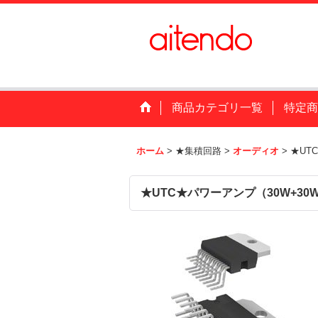
商品カテゴリ一覧
特定商
ホーム
>
★集積回路
>
オーディオ
>
★UT
★UTC★パワーアンプ（30W+30