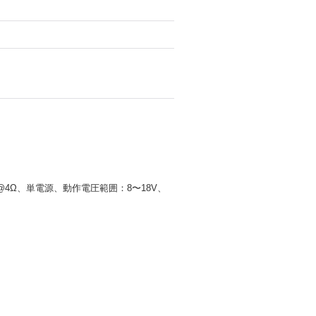
W@4Ω、単電源、動作電圧範囲：8〜18V、