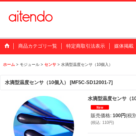
商品カテゴリ一覧
特定商取引法表示
媒体掲載
ホーム
>
モジュール
>
センサ
>
水滴型温度センサ（10個入）
水滴型温度センサ（10個入）
[
MF5C-SD12001-7
]
水滴型温度センサ（1
販売価格
:
100円
(税別
(
税込
:
110円
)