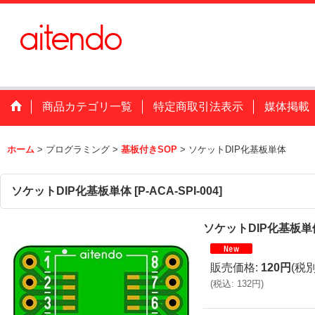
商品カテゴリ一覧
特定商取引法表示
媒体掲載
ホーム
>
プログラミング
>
基板付きSOP
>
ソケットDIP化基板単体
ソケットDIP化基板単体
[
P-ACA-SPI-004
]
ソケットDIP化基板単
販売価格
:
120円
(税別
(
税込
:
132円
)