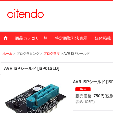
商品カテゴリ一覧
特定商取引法表示
媒体掲載
ホーム
>
プログラミング
>
プログラマ
>
AVR ISPシールド
AVR ISPシールド
[
ISP01SLD
]
AVR ISPシールド
[
IS
販売価格
:
750円
(税別
(
税込
:
825円
)