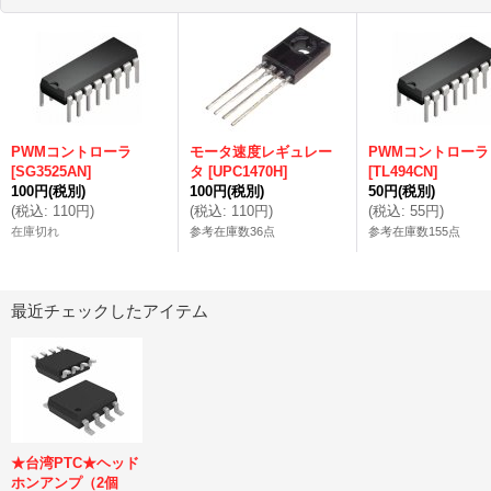
PWMコントローラ
モータ速度レギュレー
PWMコントローラ
[
SG3525AN
]
タ
[
UPC1470H
]
[
TL494CN
]
100円
(税別)
100円
(税別)
50円
(税別)
(
税込
:
110円
)
(
税込
:
110円
)
(
税込
:
55円
)
在庫切れ
参考在庫数36点
参考在庫数155点
最近チェックしたアイテム
★台湾PTC★ヘッド
ホンアンプ（2個