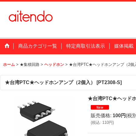
商品カテゴリ一覧
特定商取引法表示
媒体掲載
ホーム
>
★集積回路
>
ヘッドホン
>
★台湾PTC★ヘッドホンアンプ（2個
★台湾PTC★ヘッドホンアンプ（2個入）
[
PT2308-S
]
★台湾PTC★ヘッド
販売価格
:
100円
(税別
(
税込
:
110円
)