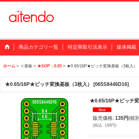
商品カテゴリ一覧
特定商取引法表示
媒体掲載
ホーム
>
☆基板
>
★SOP：0.65
>
★0.65/16P★ピッチ変換基板（3枚入）
★0.65/16P★ピッチ変換基板（3枚入）
[
065S8446D16
]
★0.65/16P★ピッ
販売価格
:
135円
(税別
(
税込
:
148円
)