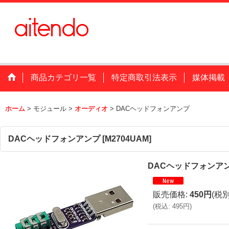
商品カテゴリ一覧
特定商取引法表示
媒体掲載
ホーム
>
モジュール
>
オーディオ
>
DACヘッドフォンアンプ
DACヘッドフォンアンプ
[
M2704UAM
]
DACヘッドフォンア
販売価格
:
450円
(税別
(
税込
:
495円
)