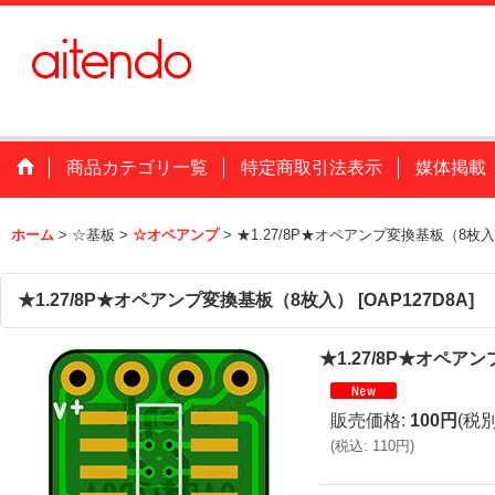
商品カテゴリ一覧
特定商取引法表示
媒体掲載
ホーム
>
☆基板
>
☆オペアンプ
>
★1.27/8P★オペアンプ変換基板（8枚
★1.27/8P★オペアンプ変換基板（8枚入）
[
OAP127D8A
]
★1.27/8P★オペア
販売価格
:
100円
(税別
(
税込
:
110円
)