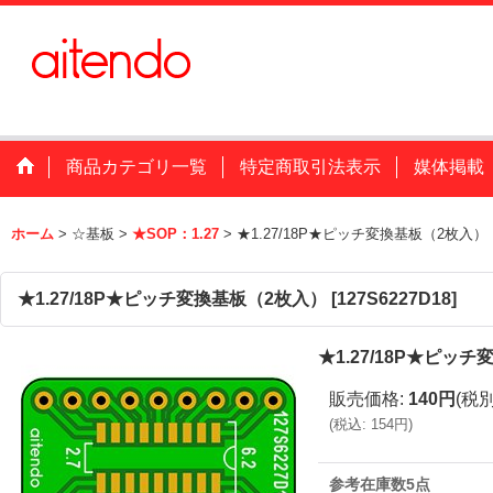
商品カテゴリ一覧
特定商取引法表示
媒体掲載
ホーム
>
☆基板
>
★SOP：1.27
>
★1.27/18P★ピッチ変換基板（2枚入）
★1.27/18P★ピッチ変換基板（2枚入）
[
127S6227D18
]
★1.27/18P★ピッ
販売価格
:
140円
(税別
(
税込
:
154円
)
参考在庫数5点