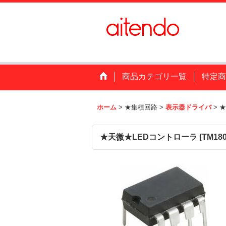
商品カテゴリ一覧
特定商
ホーム
>
★集積回路
>
表示器ドライバ
>
★
★天微★LEDコントローラ
[
TM18