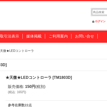
ログイン
取引法表示
媒体掲載
ご利用案内
お問い合せ
天微★LEDコントローラ
03D
]
★天微★LEDコントローラ
[
TM1803D
]
販売価格
:
150円
(税別)
(
税込
:
165円
)
参考在庫数22点