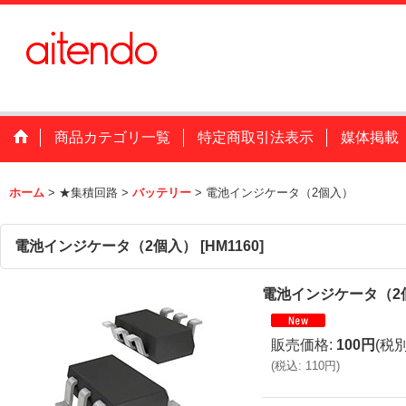
商品カテゴリ一覧
特定商取引法表示
媒体掲載
ホーム
>
★集積回路
>
バッテリー
>
電池インジケータ（2個入）
電池インジケータ（2個入）
[
HM1160
]
電池インジケータ（2
販売価格
:
100円
(税別
(
税込
:
110円
)