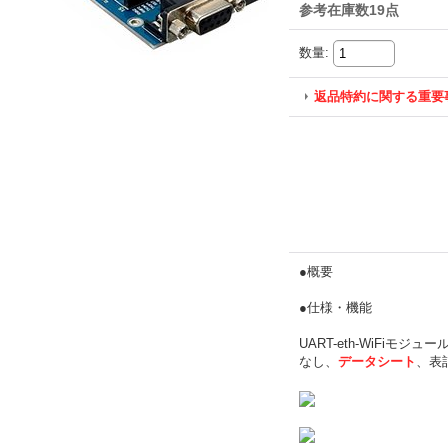
参考在庫数19点
数量
:
返品特約に関する重要
●概要
●仕様・機能
UART-eth-WiFiモ
なし、
データシート
、表