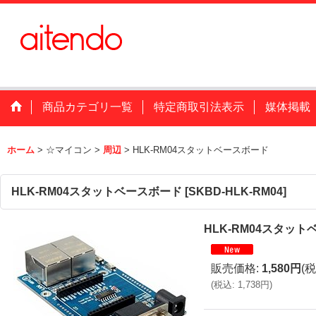
商品カテゴリ一覧
特定商取引法表示
媒体掲載
ホーム
>
☆マイコン
>
周辺
>
HLK-RM04スタットベースボード
HLK-RM04スタットベースボード
[
SKBD-HLK-RM04
]
HLK-RM04スタッ
販売価格
:
1,580円
(税
(
税込
:
1,738円
)