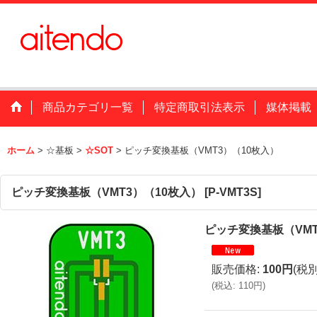
商品カテゴリ一覧
特定商取引法表示
媒体掲載
ホーム
>
☆基板
>
☆SOT
>
ピッチ変換基板（VMT3）（10枚入）
ピッチ変換基板（VMT3）（10枚入）
[
P-VMT3S
]
ピッチ変換基板（VMT
販売価格
:
100円
(税別
(
税込
:
110円
)