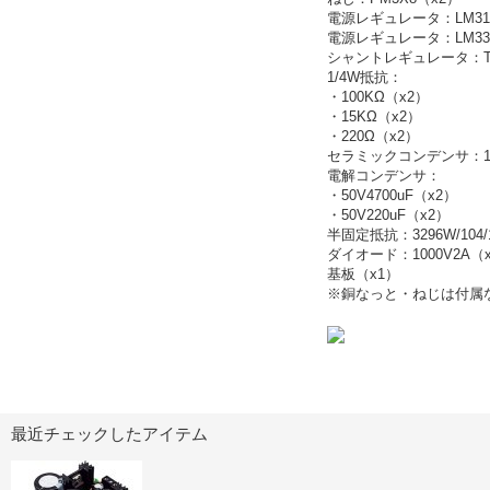
電源レギュレータ：LM31
電源レギュレータ：LM33
シャントレギュレータ：TL43
1/4W抵抗：
・100KΩ（x2）
・15KΩ（x2）
・220Ω（x2）
セラミックコンデンサ：10
電解コンデンサ：
・50V4700uF（x2）
・50V220uF（x2）
半固定抵抗：3296W/104/
ダイオード：1000V2A（x4
基板（x1）
※銅なっと・ねじは付属
最近チェックしたアイテム