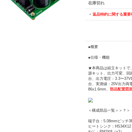
在庫切れ
返品特約に関する重要
●概要
●仕様・機能
★本商品は組立キットで
源キット、出力可変、回路構
台、出力電圧：3.3〜37
台、実測値：20V出力両電
86x1.6mm、
部品配置図
＜構成部品一覧＞＞？＞
端子台：5.08mmピッチ3P
ヒートシンク：HS34X12 o
ねじ：PM3X8（x2）