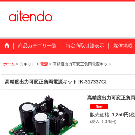
商品カテゴリ一覧
特定商取引法表示
媒体掲載
ホーム
>
☆キット
>
電源
>
高精度出力可変正負両電源キット
高精度出力可変正負両電源キット
[
K-317337G
]
高精度出力可変正負
販売価格
:
1,250円
(税
(
税込
:
1,375円
)