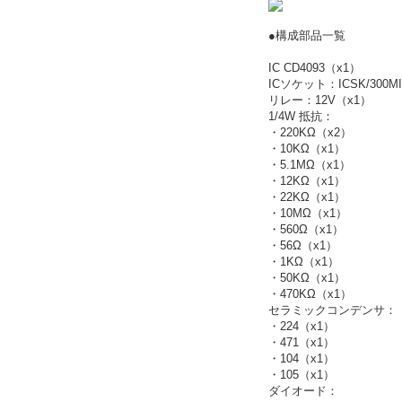
●構成部品一覧
IC CD4093（x1）
ICソケット：ICSK/300MI
リレー：12V（x1）
1/4W 抵抗：
・220KΩ（x2）
・10KΩ（x1）
・5.1MΩ（x1）
・12KΩ（x1）
・22KΩ（x1）
・10MΩ（x1）
・560Ω（x1）
・56Ω（x1）
・1KΩ（x1）
・50KΩ（x1）
・470KΩ（x1）
セラミックコンデンサ：
・224（x1）
・471（x1）
・104（x1）
・105（x1）
ダイオード：