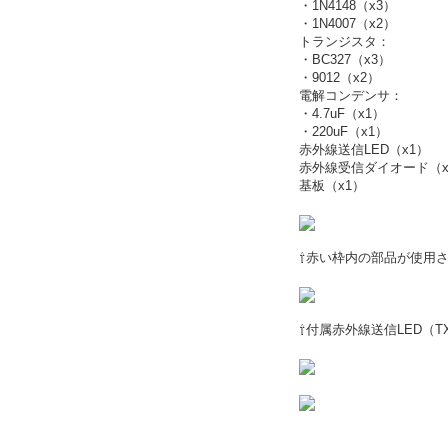
・1N4148（x3）
・1N4007（x2）
トランジスタ：
・BC327（x3）
・9012（x2）
電解コンデンサ：
・4.7uF（x1）
・220uF（x1）
赤外線送信LED（x1）
赤外線受信ダイオード（x
基板（x1）
⇧赤い枠内の部品が使用
⇧付属赤外線送信LED（