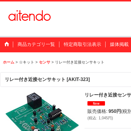
商品カテゴリ一覧
特定商取引法表示
媒体掲載
ホーム
>
☆キット
>
センサ
>
リレー付き近接センサキット
リレー付き近接センサキット
[
AKIT-323
]
リレー付き近接セン
販売価格
:
950円
(税別
(
税込
:
1,045円
)