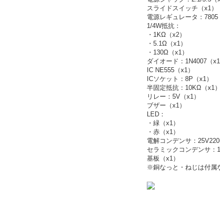
スライドスイッチ（x1）
電源レギュレータ：7805
1/4W抵抗：
・1KΩ（x2）
・5.1Ω（x1）
・130Ω（x1）
ダイオード：1N4007（x
IC NE555（x1）
ICソケット：8P（x1）
半固定抵抗：10KΩ（x1
リレー：5V（x1）
ブザー（x1）
LED：
・緑（x1）
・赤（x1）
電解コンデンサ：25V220
セラミックコンデンサ：10
基板（x1）
※銅なっと・ねじは付属