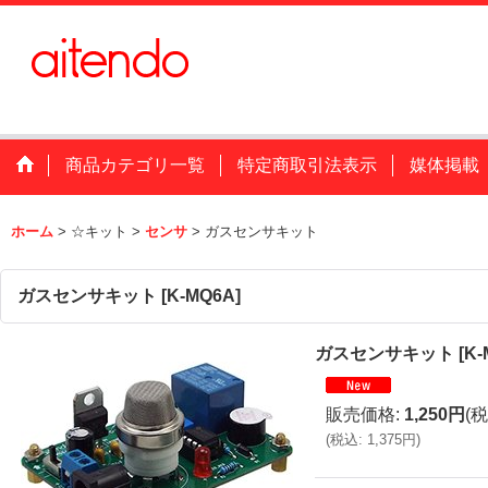
商品カテゴリ一覧
特定商取引法表示
媒体掲載
ホーム
>
☆キット
>
センサ
>
ガスセンサキット
ガスセンサキット
[
K-MQ6A
]
ガスセンサキット
[
K-
販売価格
:
1,250円
(税
(
税込
:
1,375円
)