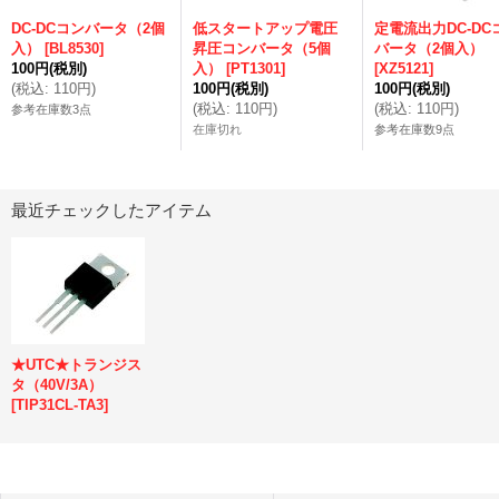
DC-DCコンバータ（2個
低スタートアップ電圧
定電流出力DC-DC
入）
[
BL8530
]
昇圧コンバータ（5個
バータ（2個入）
100円
(税別)
入）
[
PT1301
]
[
XZ5121
]
(
税込
:
110円
)
100円
(税別)
100円
(税別)
(
税込
:
110円
)
(
税込
:
110円
)
参考在庫数3点
在庫切れ
参考在庫数9点
最近チェックしたアイテム
★UTC★トランジス
タ（40V/3A）
[
TIP31CL-TA3
]