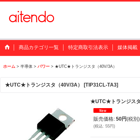
商品カテゴリ一覧
特定商取引法表示
媒体掲載
ホーム
>
半導体
>
パワー
>
★UTC★トランジスタ（40V/3A）
★UTC★トランジスタ（40V/3A）
[
TIP31CL-TA3
]
★UTC★トランジスタ（
販売価格
:
50円
(税別)
(
税込
:
55円
)