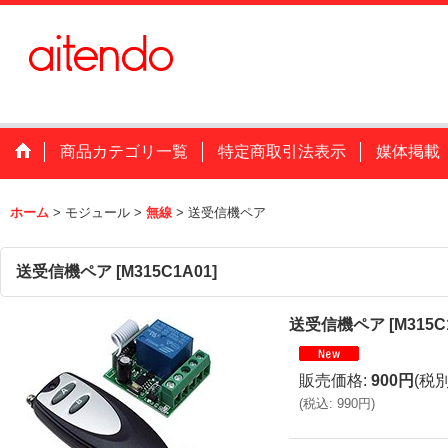
商品カテゴリ一覧
特定商取引法表示
媒体掲載
ホーム
>
モジュール
>
無線
>
送受信機ペア
送受信機ペア
[
M315C1A01
]
送受信機ペア
[
M315C
販売価格
:
900円
(税別
(
税込
:
990円
)