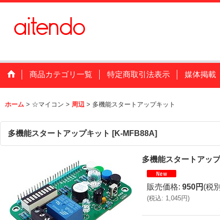
商品カテゴリ一覧
特定商取引法表示
媒体掲載
ホーム
>
☆マイコン
>
周辺
>
多機能スタートアップキット
多機能スタートアップキット
[
K-MFB88A
]
多機能スタートアッ
販売価格
:
950円
(税別
(
税込
:
1,045円
)