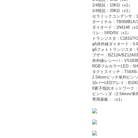
1/4抵抗：10KΩ（x1）
1/4抵抗：20KΩ（x1）
セラミックコンデンサ：10
ターミナル：TB058BLK/
ダイオード：1N4148（x
リレ：SRD/5V（x1）
トランジスタ：C1815/TO
φ5赤外線ダイオード：5-94
φ5フォトトランジスタ：F5-
ブザー：BZ12A/BZ12A03
赤外線レシーバ：VS1838
RGBフルカラーLED：SH1
タクトスイッチ：TS6X6-H
2.54mmピッチ単列ピンソケ
10バーLEDアレイ：B10
8素子抵抗ネットワーク：A0
ピンヘッダ（2.54mm/単列/
専用基板：（x1）