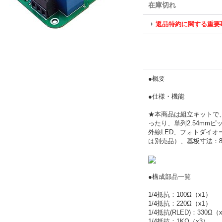
在庫切れ
返品特約に関する重要
●概要
●仕様・機能
★本商品は組立キットで
ったり、単列2.54mm
外線LED、フォトダイオ
は別売品）、基板寸法：82x
●構成部品一覧
1/4抵抗：100Ω（x1）
1/4抵抗：220Ω（x1）
1/4抵抗(RLED)：330Ω（
1/4抵抗：1KΩ（x3）