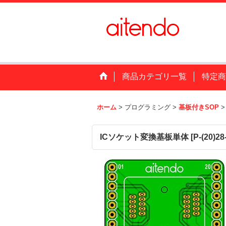
商品カテゴリ一覧
特定商
ホーム
>
プログラミング
>
基板付きSOP
>
ICソケット変換基板単体
[
P-(20)2