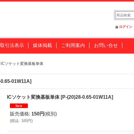
ログイン
取引法表示
媒体掲載
ご利用案内
お問い合せ
ICソケット変換基板単体
8-0.65-01W11A
]
ICソケット変換基板単体
[
P-(20)28-0.65-01W11A
]
販売価格
:
150円
(税別)
(
税込
:
165円
)