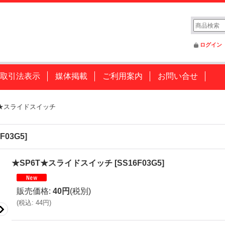
ログイン
取引法表示
媒体掲載
ご利用案内
お問い合せ
T★スライドスイッチ
F03G5
]
★SP6T★スライドスイッチ
[
SS16F03G5
]
販売価格
:
40円
(税別)
(
税込
:
44円
)