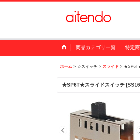
商品カテゴリ一覧
特定商
ホーム
>
☆スイッチ
>
スライド
>
★SP6
★SP6T★スライドスイッチ
[
SS16