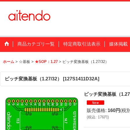
商品カテゴリ一覧
特定商取引法表示
媒体掲載
ホーム
>
☆基板
>
★SOP：1.27
>
ピッチ変換基板（1.27/32）
ピッチ変換基板（1.27/32）
[
127S1411D32A
]
ピッチ変換基板（1.27
販売価格
:
160円
(税別
(
税込
:
176円
)