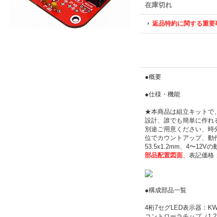
在庫切れ
返品特約に関する重要
●概要
●仕様・機能
★本商品は組立キットで
設計、誰でも簡単に作れ
別途ご用意ください、時分
位でカウントアップ、動作電
53.5x1.2mm、4
部品配置図面
、表記価格
●構成部品一覧
4桁7セグLED表示器：KW4
コントローラチップ（1.27