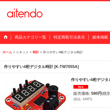
商品カテゴリ一覧
特定商取引法表示
媒体掲載
ホーム
>
☆キット
>
時計
>
作りやすい4桁デジタル時計
作りやすい4桁デジタル時計
[
K-TW7055A
]
作りやすい4桁デジタ
販売価格
:
590円
(税別
(
税込
:
649円
)