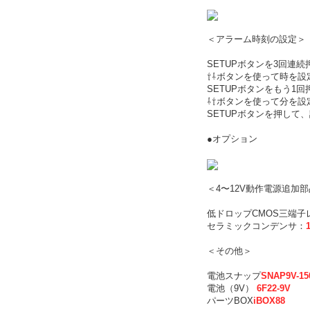
＜アラーム時刻の設定＞
SETUPボタンを3回連
⇧⇩ボタンを使って時を設
SETUPボタンをもう1
⇩⇧ボタンを使って分を設
SETUPボタンを押して
●オプション
＜4〜12V動作電源追加
低ドロップCMOS三端子
セラミックコンデンサ：
＜その他＞
電池スナップ
SNAP9V-15
電池（9V）
6F22-9V
パーツBOX
iBOX88