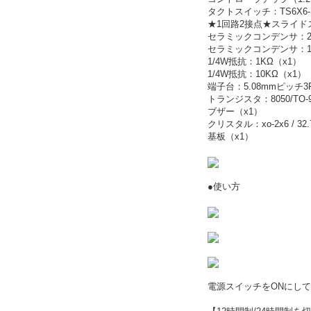
タクトスイッチ：TS6X6-D/ 
★1回路2接点★スライドス
セラミックコンデンサ：20
セラミックコンデンサ：10
1/4W抵抗：1KΩ（x1）
1/4W抵抗：10KΩ（x1）
端子台：5.08mmピッチ3P/T
トランジスタ：8050/TO-
ブザー（x1）
クリスタル：xo-2x6 / 32
基板（x1）
●使い方
電源スイッチをONにして