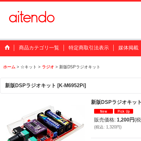
商品カテゴリ一覧
特定商取引法表示
媒体掲載
ホーム
>
☆キット
>
ラジオ
>
新版DSPラジオキット
新版DSPラジオキット
[
K-M6952Pi
]
新版DSPラジオキッ
販売価格
:
1,200円
(税
(
税込
:
1,320円
)