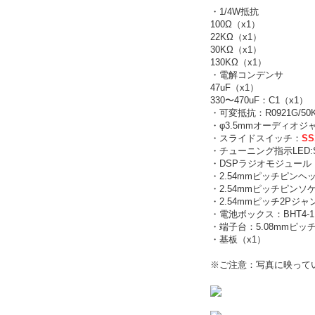
・1/4W抵抗
100Ω（x1）
22KΩ（x1）
30KΩ（x1）
130KΩ（x1）
・電解コンデンサ
47uF（x1）
330〜470uF：C1（x1）
・可変抵抗：R0921G/50
・φ3.5mmオーディオジャ
・スライドスイッチ：
SS
・チューニング指示LED:
・DSPラジオモジュール
・2.54mmピッチピンヘ
・2.54mmピッチピンソ
・2.54mmピッチ2Pジャンパ
・電池ボックス：BHT4-1
・端子台：5.08mmピッチ2P
・基板（x1）
※ご注意：写真に映って