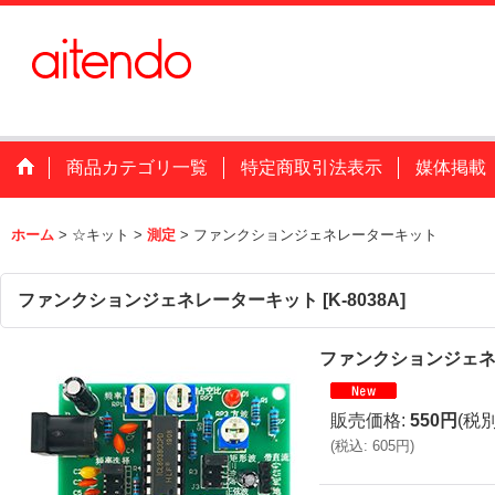
商品カテゴリ一覧
特定商取引法表示
媒体掲載
ホーム
>
☆キット
>
測定
>
ファンクションジェネレーターキット
ファンクションジェネレーターキット
[
K-8038A
]
ファンクションジェ
販売価格
:
550円
(税別
(
税込
:
605円
)