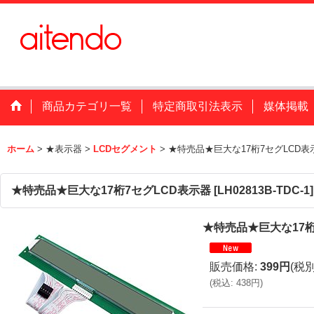
商品カテゴリ一覧
特定商取引法表示
媒体掲載
ホーム
>
★表示器
>
LCDセグメント
>
★特売品★巨大な17桁7セグLCD表
★特売品★巨大な17桁7セグLCD表示器
[
LH02813B-TDC-1
]
★特売品★巨大な17桁
販売価格
:
399円
(税別
(
税込
:
438円
)