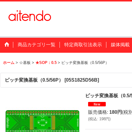
商品カテゴリ一覧
特定商取引法表示
媒体掲載
ホーム
>
☆基板
>
★SOP：0.5
>
ピッチ変換基板（0.5/56P）
ピッチ変換基板（0.5/56P）
[
05S1825D56B
]
ピッチ変換基板（0.5/
販売価格
:
180円
(税別
(
税込
:
198円
)