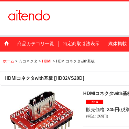
商品カテゴリ一覧
特定商取引法表示
媒体掲載
ホーム
>
☆コネクタ
>
HDMI
>
HDMIコネクタwith基板
HDMIコネクタwith基板
[
HD02VS20D
]
HDMIコネクタwith基
販売価格
:
245円
(税別
(
税込
:
269円
)