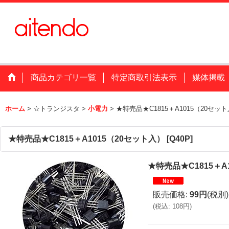
商品カテゴリ一覧
特定商取引法表示
媒体掲載
ホーム
>
☆トランジスタ
>
小電力
>
★特売品★C1815＋A1015（20セッ
★特売品★C1815＋A1015（20セット入）
[
Q40P
]
★特売品★C1815＋A
販売価格
:
99円
(税別)
(
税込
:
108円
)