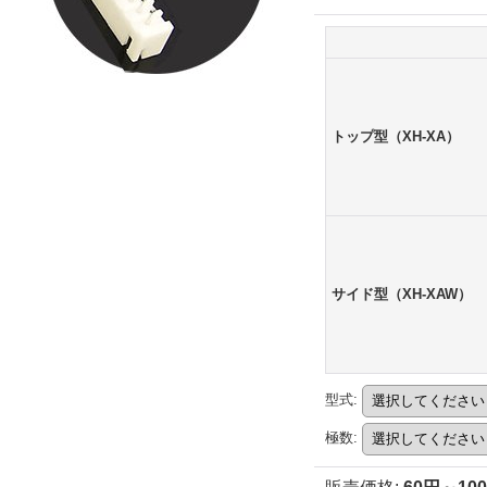
トップ型（XH-XA）
サイド型（XH-XAW）
型式
:
極数
: