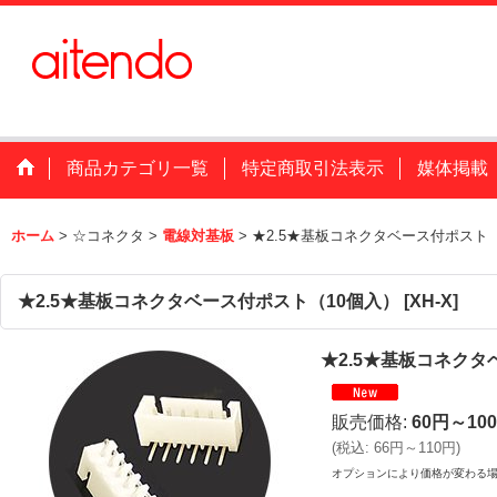
商品カテゴリ一覧
特定商取引法表示
媒体掲載
ホーム
>
☆コネクタ
>
電線対基板
>
★2.5★基板コネクタベース付ポスト（
★2.5★基板コネクタベース付ポスト（10個入）
[
XH-X
]
★2.5★基板コネクタ
販売価格
:
60円～10
(
税込
:
66円～110円
)
オプションにより価格が変わる