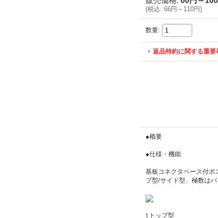
販売価格
:
60円～10
(
税込
:
66円～110円
)
数量
:
返品特約に関する重要
●概要
●仕様・機能
基板コネクタベース付ポス
プ型/サイド型、極数はバ
⇧トップ型