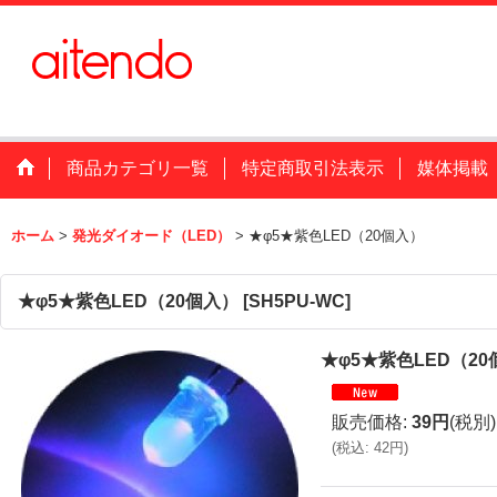
商品カテゴリ一覧
特定商取引法表示
媒体掲載
ホーム
>
発光ダイオード（LED）
>
★φ5★紫色LED（20個入）
★φ5★紫色LED（20個入）
[
SH5PU-WC
]
★φ5★紫色LED（2
販売価格
:
39円
(税別)
(
税込
:
42円
)