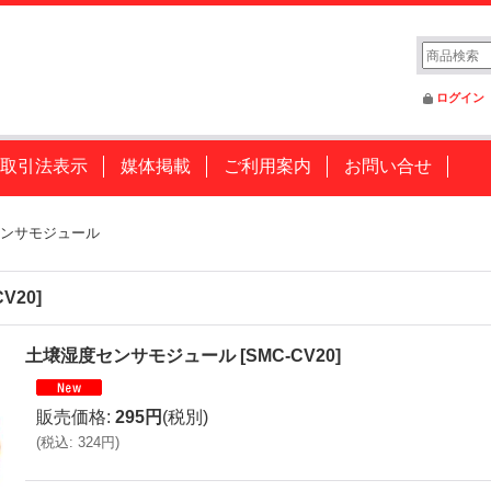
ログイン
取引法表示
媒体掲載
ご利用案内
お問い合せ
ンサモジュール
CV20
]
土壌湿度センサモジュール
[
SMC-CV20
]
販売価格
:
295円
(税別)
(
税込
:
324円
)