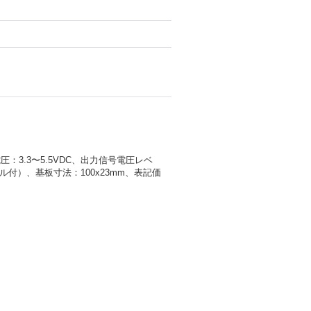
3.3〜5.5VDC、出力信号電圧レベ
ブル付）、基板寸法：100x23mm、表記価