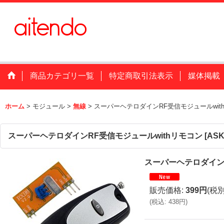
商品カテゴリ一覧
特定商取引法表示
媒体掲載
ホーム
>
モジュール
>
無線
>
スーパーヘテロダインRF受信モジュールwit
スーパーヘテロダインRF受信モジュールwithリモコン
[
ASK
スーパーヘテロダインR
販売価格
:
399円
(税別
(
税込
:
438円
)