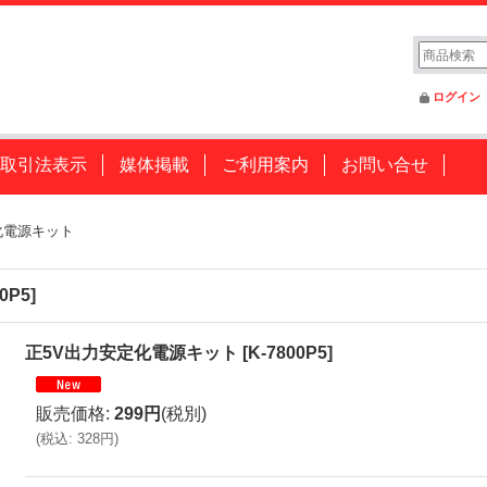
ログイン
取引法表示
媒体掲載
ご利用案内
お問い合せ
化電源キット
00P5
]
正5V出力安定化電源キット
[
K-7800P5
]
販売価格
:
299円
(税別)
(
税込
:
328円
)