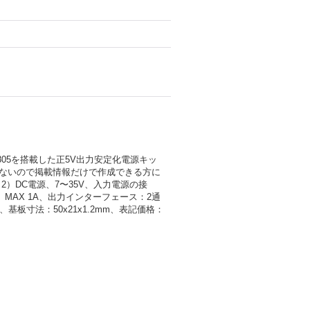
05を搭載した正5V出力安定化電源キッ
いないので掲載情報だけで作成できる方に
2）DC電源、7〜35V、入力電源の接
MAX 1A、出力インターフェース：2通
基板寸法：50x21x1.2mm、表記価格：