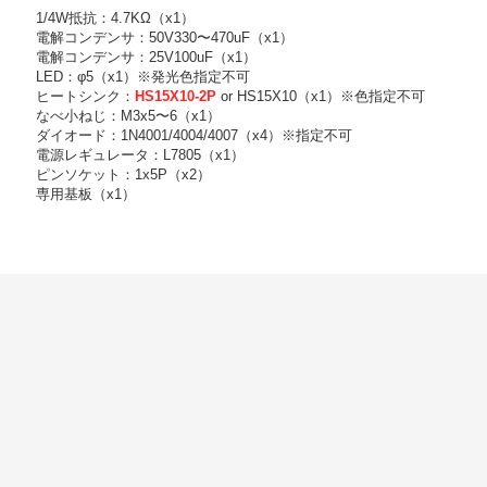
1/4W抵抗：4.7KΩ（x1）
電解コンデンサ：50V330〜470uF（x1）
電解コンデンサ：25V100uF（x1）
LED：φ5（x1）※発光色指定不可
ヒートシンク：
HS15X10-2P
or HS15X10（x1）※色指定不可
なべ小ねじ：M3x5〜6（x1）
ダイオード：1N4001/4004/4007（x4）※指定不可
電源レギュレータ：L7805（x1）
ピンソケット：1x5P（x2）
専用基板（x1）