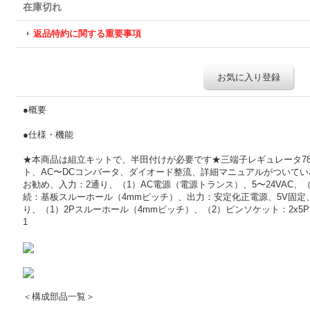
在庫切れ
返品特約に関する重要事項
お気に入り登録
●概要
●仕様・機能
★本商品は組立キットで、半田付けが必要です★三端子レギュレータ78
ト、AC〜DCコンバータ、ダイオード整流、詳細マニュアルがついて
お勧め、入力：2通り、（1）AC電源（電源トランス）、5〜24VAC、（
続：基板スルーホール（4mmピッチ）、出力：安定化正電源、5V固定、
り、（1）2Pスルーホール（4mmピッチ）、（2）ピンソケット：2x5P、
1
＜構成部品一覧＞