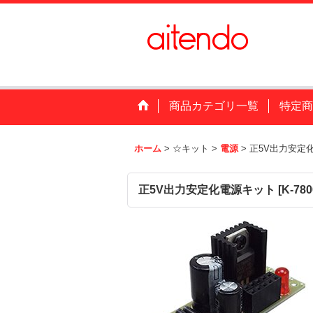
商品カテゴリ一覧
特定商
ホーム
>
☆キット
>
電源
>
正5V出力安定
正5V出力安定化電源キット
[
K-78