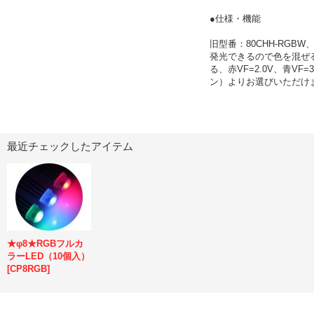
●仕様・機能
旧型番：80CHH-RG
発光できるので色を混ぜ
る、赤VF=2.0V、青VF=
ン）よりお選びいただけま
最近チェックしたアイテム
★φ8★RGBフルカ
ラーLED（10個入）
[
CP8RGB
]