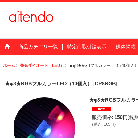
商品カテゴリ一覧
特定商取引法表示
媒体掲載
ホーム
>
発光ダイオード（LED）
>
★φ8★RGBフルカラーLED（10個入
★φ8★RGBフルカラーLED（10個入）
[
CP8RGB
]
★φ8★RGBフルカラ
販売価格
:
150円
(税別
(
税込
:
165円
)