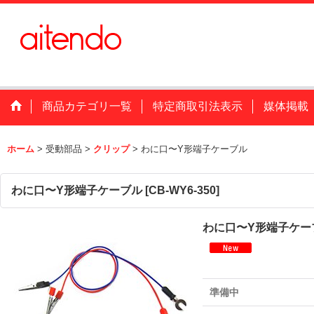
商品カテゴリ一覧
特定商取引法表示
媒体掲載
ホーム
>
受動部品
>
クリップ
>
わに口〜Y形端子ケーブル
わに口〜Y形端子ケーブル
[
CB-WY6-350
]
わに口〜Y形端子ケー
準備中