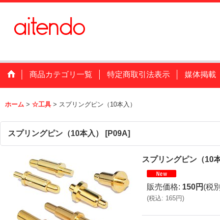
商品カテゴリ一覧
特定商取引法表示
媒体掲載
ホーム
>
☆工具
>
スプリングピン（10本入）
スプリングピン（10本入）
[
P09A
]
スプリングピン（10
販売価格
:
150円
(税別
(
税込
:
165円
)