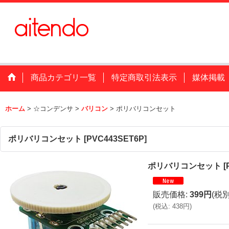
商品カテゴリ一覧
特定商取引法表示
媒体掲載
ホーム
>
☆コンデンサ
>
バリコン
>
ポリバリコンセット
ポリバリコンセット
[
PVC443SET6P
]
ポリバリコンセット
[
販売価格
:
399円
(税別
(
税込
:
438円
)