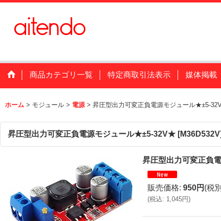
商品カテゴリ一覧
特定商取引法表示
媒体掲載
ホーム
>
モジュール
>
電源
>
昇圧型出力可変正負電源モジュール★±5-32
昇圧型出力可変正負電源モジュール★±5-32V★
[
M36D532V
昇圧型出力可変正負電源
販売価格
:
950円
(税別
(
税込
:
1,045円
)