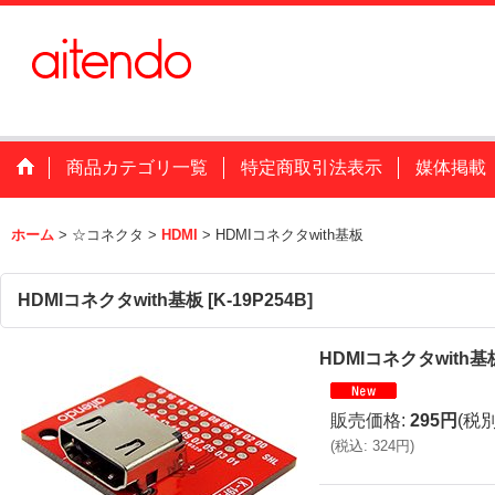
商品カテゴリ一覧
特定商取引法表示
媒体掲載
ホーム
>
☆コネクタ
>
HDMI
>
HDMIコネクタwith基板
HDMIコネクタwith基板
[
K-19P254B
]
HDMIコネクタwith基
販売価格
:
295円
(税別
(
税込
:
324円
)