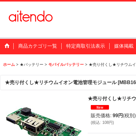
商品カテゴリ一覧
特定商取引法表示
媒体掲載
ホーム
>
★バッテリー
>
モバイルバッテリー
>
★売り付くし★リチウムイ
★売り付くし★リチウムイオン電池管理モジュール
[
MBB1
★売り付くし★リチ
販売価格
:
99円
(税別)
(
税込
:
108円
)