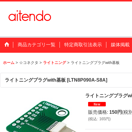
商品カテゴリ一覧
特定商取引法表示
媒体掲載
ホーム
>
☆コネクタ
>
ライトニング
>
ライトニングプラグwith基板
ライトニングプラグwith基板
[
LTN8P090A-S8A
]
ライトニングプラグwi
販売価格
:
150円
(税別
(
税込
:
165円
)