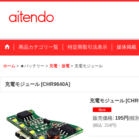
商品カテゴリ一覧
特定商取引法表示
媒体掲載
ホーム
>
★バッテリー
>
充電・放電
>
充電モジュール
充電モジュール
[
CHR9640A
]
充電モジュール
[
CHR
販売価格
:
195円
(税別
(
税込
:
214円
)