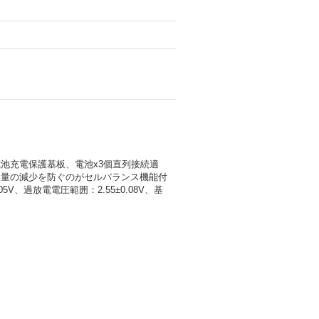
池充電保護基板、電池x3個直列接続適
容量の減少を防ぐのがセルバランス機能付
5V、過放電電圧範囲：2.55±0.08V、基