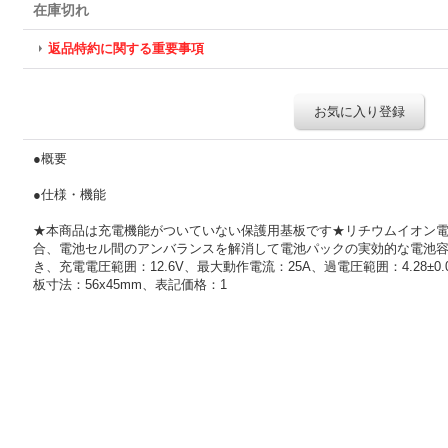
在庫切れ
返品特約に関する重要事項
お気に入り登録
●概要
●仕様・機能
★本商品は充電機能がついていない保護用基板です★リチウムイオン電
合、電池セル間のアンバランスを解消して電池パックの実効的な電池
き、充電電圧範囲：12.6V、最大動作電流：25A、過電圧範囲：4.28±0.0
板寸法：56x45mm、表記価格：1