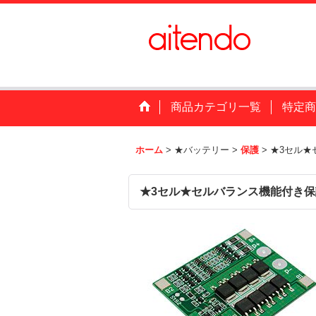
商品カテゴリ一覧
特定商
ホーム
>
★バッテリー
>
保護
>
★3セル★
★3セル★セルバランス機能付き