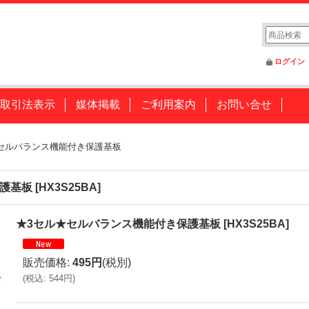
ログイン
取引法表示
媒体掲載
ご利用案内
お問い合せ
セルバランス機能付き保護基板
保護基板
[
HX3S25BA
]
★3セル★セルバランス機能付き保護基板
[
HX3S25BA
]
販売価格
:
495円
(税別)
(
税込
:
544円
)