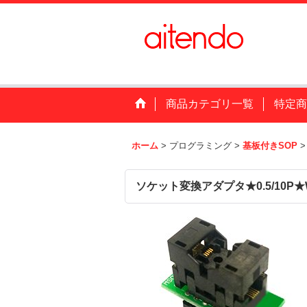
商品カテゴリ一覧
特定商
ホーム
>
プログラミング
>
基板付きSOP
>
ソケット変換アダプタ★0.5/10P★