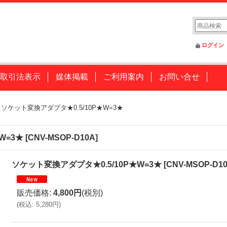
ログイン
取引法表示
媒体掲載
ご利用案内
お問い合せ
ソケット変換アダプタ★0.5/10P★W=3★
W=3★
[
CNV-MSOP-D10A
]
ソケット変換アダプタ★0.5/10P★W=3★
[
CNV-MSOP-D1
販売価格
:
4,800円
(税別)
(
税込
:
5,280円
)