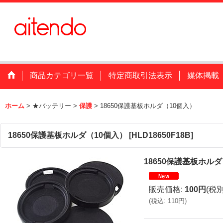
商品カテゴリ一覧
特定商取引法表示
媒体掲載
ホーム
>
★バッテリー
>
保護
>
18650保護基板ホルダ（10個入）
18650保護基板ホルダ（10個入）
[
HLD18650F18B
]
18650保護基板ホル
販売価格
:
100円
(税別
(
税込
:
110円
)